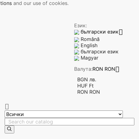
tions
and our use of cookies.
Език:

български език
Română
English
български език
Magyar

Валута:
RON RON
BGN лв.
HUF Ft
RON RON
