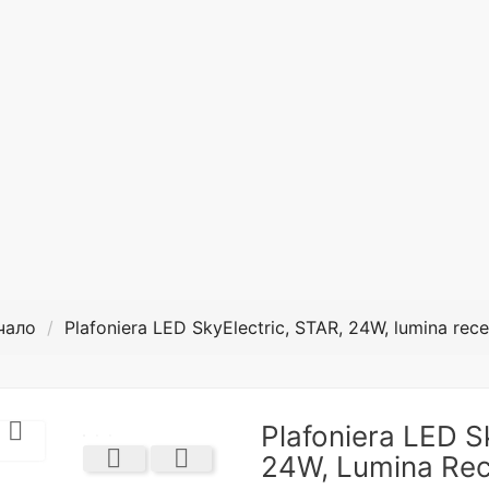
чало
Plafoniera LED SkyElectric, STAR, 24W, lumina rece

Plafoniera LED S


24W, Lumina Re