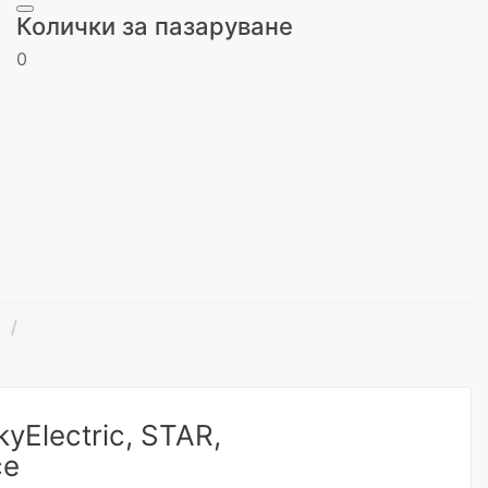
Колички за пазаруване
0
kyElectric, STAR,
ce