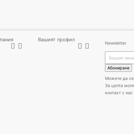
пания
Вашият профил
Newsletter




Абониране
Можете да се
За целта мол
контакт с нас
PLAFONIERA LED
SKYELECTRIC, STAR, 24W,