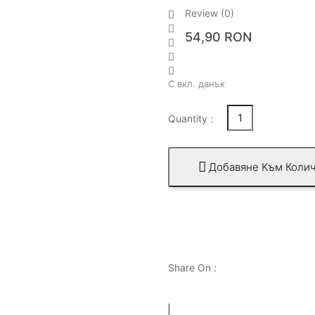
Review (0)


54,90 RON



С вкл. данък
Quantity :

Добавяне Към Колич
Share On :