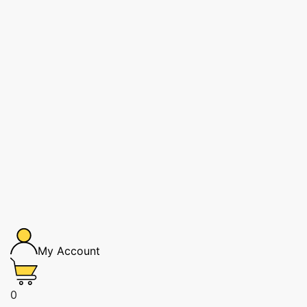
My Account
0