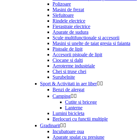
Polizoare
Masini de frezat
Slefuitoare
Rindele electrice
Fierastraie electrice
Aparate de sudura
Scule multifunctionale si accesorii
Masini si unelte de taiat gresia si faianta
Pistoale de lipit
Accesorii pistoale de lipit
Ciocane si dalti
Aeroterme industriale
Chei si truse chei
Surubelnite
Sport & Activitati in aer liber


Benzi de alergat
Camping


Cutite si bricege
Lanterne
Lumini bicicleta
Brelocuri cu functii multiple
Gradinarit


Incubatoare oua
Aparate spalat cu presiune