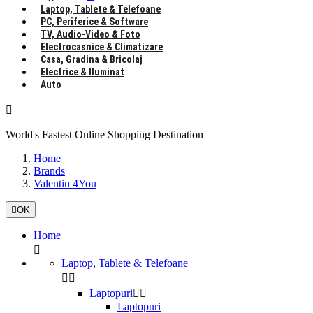
Laptop, Tablete & Telefoane
PC, Periferice & Software
TV, Audio-Video & Foto
Electrocasnice & Climatizare
Casa, Gradina & Bricolaj
Electrice & Iluminat
Auto

World's Fastest Online Shopping Destination
Home
Brands
Valentin 4You

OK
Home

Laptop, Tablete & Telefoane


Laptopuri


Laptopuri