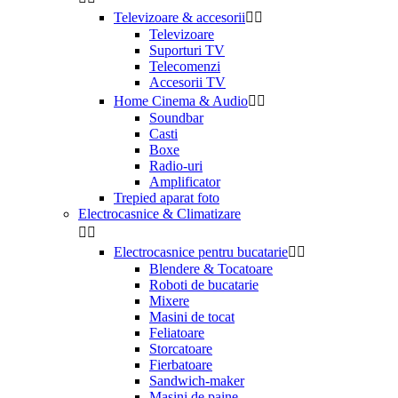
Televizoare & accesorii


Televizoare
Suporturi TV
Telecomenzi
Accesorii TV
Home Cinema & Audio


Soundbar
Casti
Boxe
Radio-uri
Amplificator
Trepied aparat foto
Electrocasnice & Climatizare


Electrocasnice pentru bucatarie


Blendere & Tocatoare
Roboti de bucatarie
Mixere
Masini de tocat
Feliatoare
Storcatoare
Fierbatoare
Sandwich-maker
Masini de paine