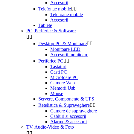
Accesorii
Telefonae mobile


Telefoane mobile
Accesorii
Tablete
PC, Periferice & Software


Desktop PC & Monitoare


Monitoare LED
Accesorii monitoare
Periferice PC


Tastaturi
Casti PC
Microfoare PC
Camere Web
Memorii Usb
Mouse
Servere, Componente & UPS
Retelistica & Supraveghere


Camere de supraveghere
Cabluri si accesorii
Alarme & accesorii
TV, Audio-Video & Foto

