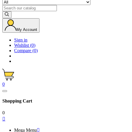
My Account
Sign in
Wishlist
(
0
)
Compare
(0)
0
Shopping Cart
0

Mega Menu
