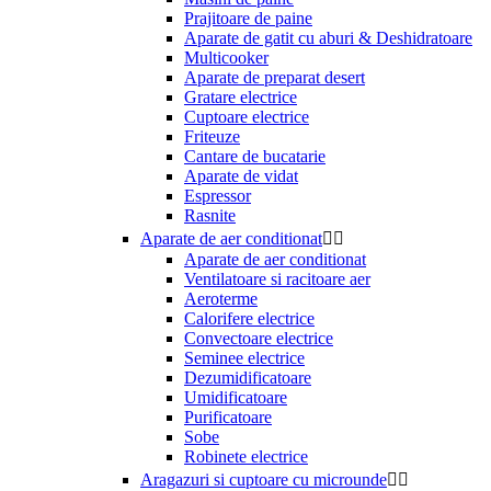
Prajitoare de paine
Aparate de gatit cu aburi & Deshidratoare
Multicooker
Aparate de preparat desert
Gratare electrice
Cuptoare electrice
Friteuze
Cantare de bucatarie
Aparate de vidat
Espressor
Rasnite
Aparate de aer conditionat


Aparate de aer conditionat
Ventilatoare si racitoare aer
Aeroterme
Calorifere electrice
Convectoare electrice
Seminee electrice
Dezumidificatoare
Umidificatoare
Purificatoare
Sobe
Robinete electrice
Aragazuri si cuptoare cu microunde

