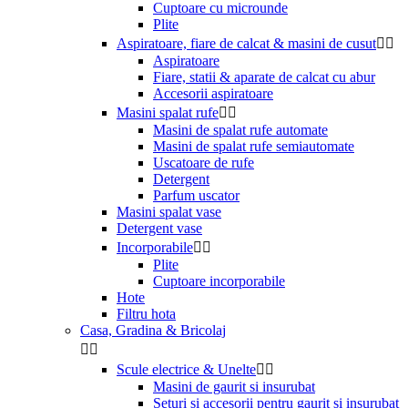
Cuptoare cu microunde
Plite
Aspiratoare, fiare de calcat & masini de cusut


Aspiratoare
Fiare, statii & aparate de calcat cu abur
Accesorii aspiratoare
Masini spalat rufe


Masini de spalat rufe automate
Masini de spalat rufe semiautomate
Uscatoare de rufe
Detergent
Parfum uscator
Masini spalat vase
Detergent vase
Incorporabile


Plite
Cuptoare incorporabile
Hote
Filtru hota
Casa, Gradina & Bricolaj


Scule electrice & Unelte


Masini de gaurit si insurubat
Seturi si accesorii pentru gaurit si insurubat