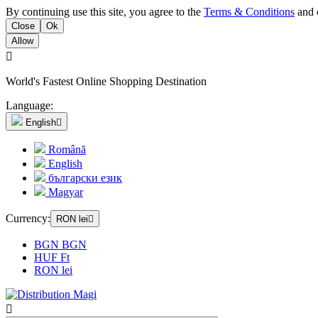
By continuing use this site, you agree to the
Terms & Conditions
and o
Close
Ok
Allow

World's Fastest Online Shopping Destination
Language:
English

Română
English
български език
Magyar
Currency:
RON lei

BGN BGN
HUF Ft
RON lei
