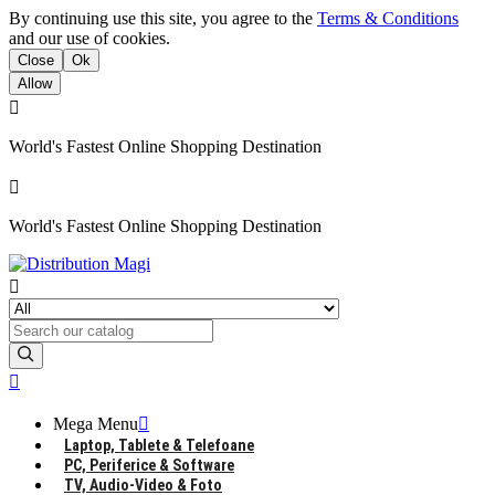
By continuing use this site, you agree to the
Terms & Conditions
and our use of cookies.
Close
Ok
Allow

World's Fastest Online Shopping Destination

World's Fastest Online Shopping Destination


Mega Menu

Laptop, Tablete & Telefoane
PC, Periferice & Software
TV, Audio-Video & Foto