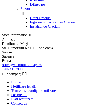
Radio-uri
Difuzoare
Sezon


Brazi Craciun
Figurine si decoratiuni Craciun
Instalatii de Craciun
Store information


Address:
Distribution Magi
Str. Humorului Nr 103 Loc Scheia
Suceava
Suceava
Romania
office@distributionmagi.ro
+40741178066
Our company


Livrare
Notificare legală
Termeni și condiții de utilizare
Despre noi
Plăți securizate
Contact us