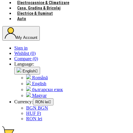
Electrocasnice & Climatizare
Casa, Gradina & Bricolaj
Electrice & Iluminat
Auto
My Account
Sign in
Wishlist
(
0
)
Compare
(0)
Language:
English

Română
English
български език
Magyar
Currency:
RON lei

BGN BGN
HUF Ft
RON lei