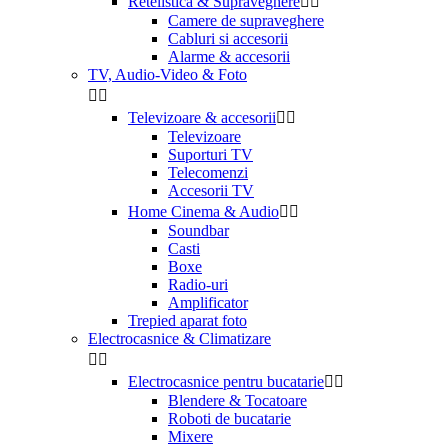
Retelistica & Supraveghere


Camere de supraveghere
Cabluri si accesorii
Alarme & accesorii
TV, Audio-Video & Foto


Televizoare & accesorii


Televizoare
Suporturi TV
Telecomenzi
Accesorii TV
Home Cinema & Audio


Soundbar
Casti
Boxe
Radio-uri
Amplificator
Trepied aparat foto
Electrocasnice & Climatizare


Electrocasnice pentru bucatarie


Blendere & Tocatoare
Roboti de bucatarie
Mixere