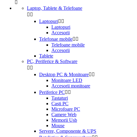

Laptop, Tablete & Telefoane


Laptopuri


Laptopuri
Accesorii
Telefonae mobile


Telefoane mobile
Accesorii
Tablete
PC, Periferice & Software


Desktop PC & Monitoare


Monitoare LED
Accesorii monitoare
Periferice PC


Tastaturi
Casti PC
Microfoare PC
Camere Web
Memorii Usb
Mouse
Servere, Componente & UPS