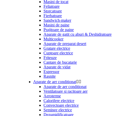
Masini de tocat
Feliatoare
Storcatoare
Fierbatoare
Sandwich-maker
Masini de paine
Prajitoare de paine
Aparate de gatit cu aburi & Deshidratoare
Multicooker
Aparate de preparat desert
Gratare electrice
Cuptoare electrice
Friteuze
Cantare de bucatarie
Aparate de vidat
Espressor
Rasnite
Aparate de aer conditionat


Aparate de aer conditionat
Ventilatoare si racitoare aer
Aeroterme
Calorifere electrice
Convectoare electrice
Seminee electrice
Dezumidificatoare