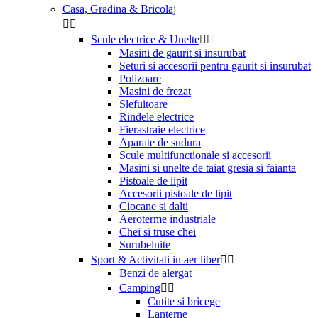
Casa, Gradina & Bricolaj


Scule electrice & Unelte


Masini de gaurit si insurubat
Seturi si accesorii pentru gaurit si insurubat
Polizoare
Masini de frezat
Slefuitoare
Rindele electrice
Fierastraie electrice
Aparate de sudura
Scule multifunctionale si accesorii
Masini si unelte de taiat gresia si faianta
Pistoale de lipit
Accesorii pistoale de lipit
Ciocane si dalti
Aeroterme industriale
Chei si truse chei
Surubelnite
Sport & Activitati in aer liber


Benzi de alergat
Camping


Cutite si bricege
Lanterne