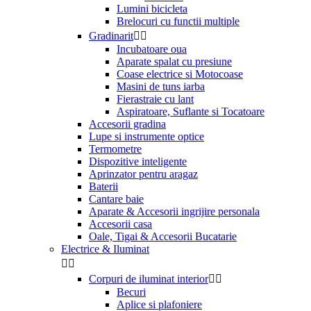
Lumini bicicleta
Brelocuri cu functii multiple
Gradinarit


Incubatoare oua
Aparate spalat cu presiune
Coase electrice si Motocoase
Masini de tuns iarba
Fierastraie cu lant
Aspiratoare, Suflante si Tocatoare
Accesorii gradina
Lupe si instrumente optice
Termometre
Dispozitive inteligente
Aprinzator pentru aragaz
Baterii
Cantare baie
Aparate & Accesorii ingrijire personala
Accesorii casa
Oale, Tigai & Accesorii Bucatarie
Electrice & Iluminat


Corpuri de iluminat interior


Becuri
Aplice si plafoniere