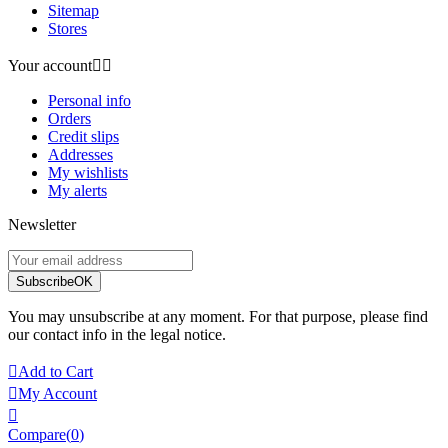
Sitemap
Stores
Your account


Personal info
Orders
Credit slips
Addresses
My wishlists
My alerts
Newsletter
Subscribe
OK
You may unsubscribe at any moment. For that purpose, please find
our contact info in the legal notice.

Add to Cart

My Account

Compare(
0
)