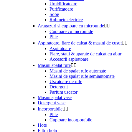
Umidificatoare
Purificatoare
Sobe
Robinete electrice
Aragazuri si cuptoare cu microunde


Cuptoare cu microunde
Plite
Aspiratoare, fiare de calcat & masini de cusut


Aspiratoare
Fiare, statii & aparate de calcat cu abur
Accesorii aspiratoare
Masini spalat rufe


Masini de spalat rufe automate
Masini de spalat rufe semiautomate
Uscatoare de rufe
Detergent
Parfum uscator
Masini spalat vase
Detergent vase
Incorporabile


Plite
Cuptoare incorporabile
Hote
Filtru hota