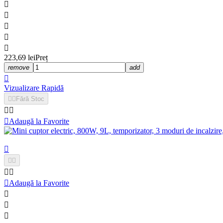





223,69 lei
Preț
remove
add

Vizualizare Rapidă


Fără Stoc



Adaugă la Favorite






Adaugă la Favorite


