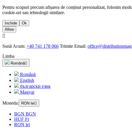
Pentru scopuri precum afișarea de conținut personalizat, folosim modul
cookie-uri sau tehnologii similare.
Inchide
Ok
Allow

Sună Acum:
+40 741 178 066
Trimite Email:
office@distributionmagi
Limba
Română

Română
English
български език
Magyar
Moneda:
RON lei

BGN BGN
HUF Ft
RON lei