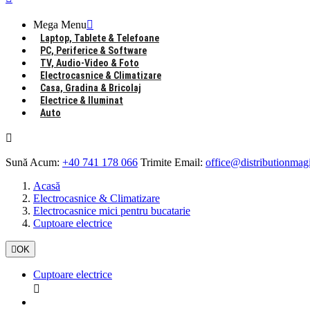
Mega Menu

Laptop, Tablete & Telefoane
PC, Periferice & Software
TV, Audio-Video & Foto
Electrocasnice & Climatizare
Casa, Gradina & Bricolaj
Electrice & Iluminat
Auto

Sună Acum:
+40 741 178 066
Trimite Email:
office@distributionmagi
Acasă
Electrocasnice & Climatizare
Electrocasnice mici pentru bucatarie
Cuptoare electrice

OK
Cuptoare electrice
