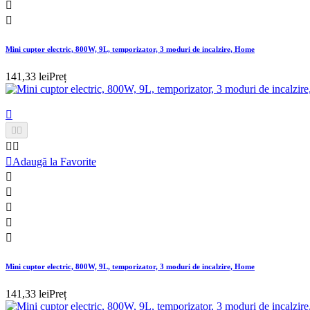


Mini cuptor electric, 800W, 9L, temporizator, 3 moduri de incalzire, Home
141,33 lei
Preț






Adaugă la Favorite





Mini cuptor electric, 800W, 9L, temporizator, 3 moduri de incalzire, Home
141,33 lei
Preț