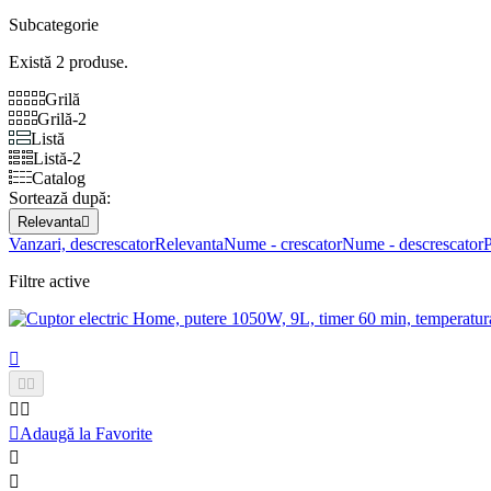
Subcategorie
Există 2 produse.
Grilă
Grilă-2
Listă
Listă-2
Catalog
Sortează după:
Relevanta

Vanzari, descrescator
Relevanta
Nume - crescator
Nume - descrescator
P
Filtre active






Adaugă la Favorite

