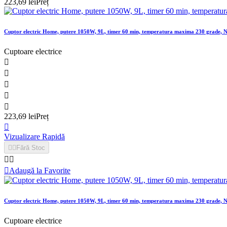
223,69 lei
Preț
Cuptor electric Home, putere 1050W, 9L, timer 60 min, temperatura maxima 230 grade, 
Cuptoare electrice





223,69 lei
Preț

Vizualizare Rapidă


Fără Stoc



Adaugă la Favorite
Cuptor electric Home, putere 1050W, 9L, timer 60 min, temperatura maxima 230 grade, 
Cuptoare electrice