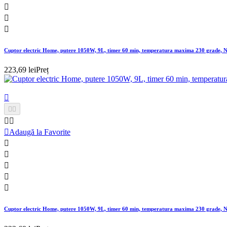



Cuptor electric Home, putere 1050W, 9L, timer 60 min, temperatura maxima 230 grade, 
223,69 lei
Preț






Adaugă la Favorite





Cuptor electric Home, putere 1050W, 9L, timer 60 min, temperatura maxima 230 grade, 