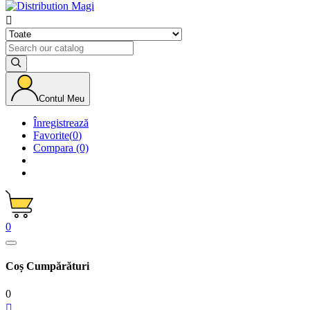

Contul Meu
Înregistrează
Favorite
(
0
)
Compara
(0)
0
Coș Cumpărături
0
