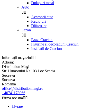
Dulapuri metal
Auto


Accesorii auto
Radio-uri
Difuzoare
Sezon


Brazi Craciun
Figurine si decoratiuni Craciun
Instalatii de Craciun
Informații magazin


Adresă:
Distribution Magi
Str. Humorului Nr 103 Loc Scheia
Suceava
Suceava
Romania
office@distributionmagi.ro
+40741178066
Firma noastra


Livrare