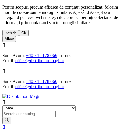
Pentru scopuri precum afișarea de conținut personalizat, folosim
module cookie sau tehnologii similare. Apăsând Accept sau
navigând pe acest website, ești de acord să permiți colectarea de
informații prin cookie-uri sau tehnologii similare.
Inchide
Ok
Allow

Sună Acum:
+40 741 178 066
Trimite
Email:
office@distributionmagi.ro

Sună Acum:
+40 741 178 066
Trimite
Email:
office@distributionmagi.ro

