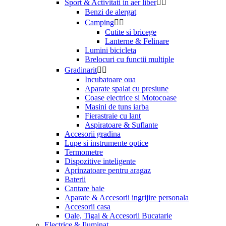
Sport & Activitati in aer liber


Benzi de alergat
Camping


Cutite si bricege
Lanterne & Felinare
Lumini bicicleta
Brelocuri cu functii multiple
Gradinarit


Incubatoare oua
Aparate spalat cu presiune
Coase electrice si Motocoase
Masini de tuns iarba
Fierastraie cu lant
Aspiratoare & Suflante
Accesorii gradina
Lupe si instrumente optice
Termometre
Dispozitive inteligente
Aprinzatoare pentru aragaz
Baterii
Cantare baie
Aparate & Accesorii ingrijire personala
Accesorii casa
Oale, Tigai & Accesorii Bucatarie
Electrice & Iluminat