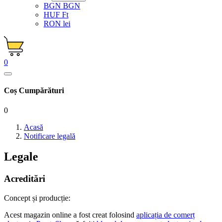
BGN BGN
HUF Ft
RON lei
0
Coș Cumpărături
0
Acasă
Notificare legală
Legale
Acreditări
Concept și producție:
Acest magazin online a fost creat folosind
aplicația de comerț