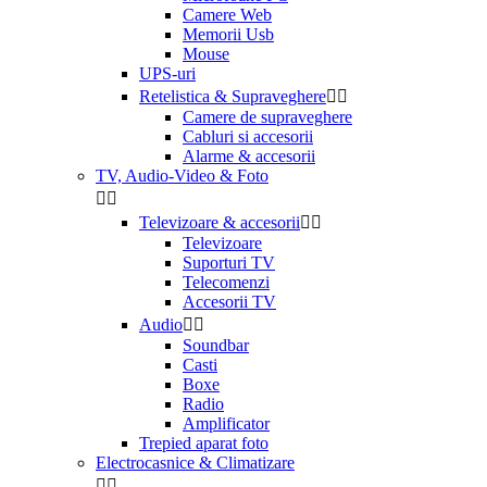
Camere Web
Memorii Usb
Mouse
UPS-uri
Retelistica & Supraveghere


Camere de supraveghere
Cabluri si accesorii
Alarme & accesorii
TV, Audio-Video & Foto


Televizoare & accesorii


Televizoare
Suporturi TV
Telecomenzi
Accesorii TV
Audio


Soundbar
Casti
Boxe
Radio
Amplificator
Trepied aparat foto
Electrocasnice & Climatizare

