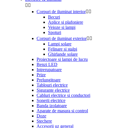


Corpuri de iluminat interior


Becuri
Aplice si plafoniere
Veioze si lampi
Spoturi
Corpuri de iluminat exterior


Lampi solare
Felinare si stalpi
Ghirlande solare
Proiectoare si lampi de lucru
Benzi LED
Intrerupatoare
Prize
Prelungitoare
Tablouri electrice
Sigurante electrice
Cabluri electrice si conductori
Sonerii electrice
Banda izolatoare
Aparate de masura si control
Doze
Stechere
Accesorii uz general