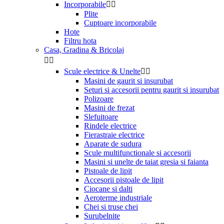
Incorporabile


Plite
Cuptoare incorporabile
Hote
Filtru hota
Casa, Gradina & Bricolaj


Scule electrice & Unelte


Masini de gaurit si insurubat
Seturi si accesorii pentru gaurit si insurubat
Polizoare
Masini de frezat
Slefuitoare
Rindele electrice
Fierastraie electrice
Aparate de sudura
Scule multifunctionale si accesorii
Masini si unelte de taiat gresia si faianta
Pistoale de lipit
Accesorii pistoale de lipit
Ciocane si dalti
Aeroterme industriale
Chei si truse chei
Surubelnite