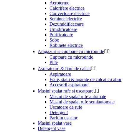
Aeroterme
Calorifere electrice
Convectoare electrice
Seminee electrice
Dezumidificatoare
Umidificatoare
Purificatoare
Sobe
Robinete electrice
Aragazuri si cuptoare cu microunde


Cuptoare cu microunde
Plite
Aspiratoare & fiare de calcat


Aspiratoare
Fiare, statii & aparate de calcat cu abur
Accesorii aspiratoare
Masini spalat rufe si uscatoare


Masini de spalat rufe automate
Masini de spalat rufe semiautomate
Uscatoare de rufe
Detergent
Parfum uscator
Masini spalat vase
Detergent vase