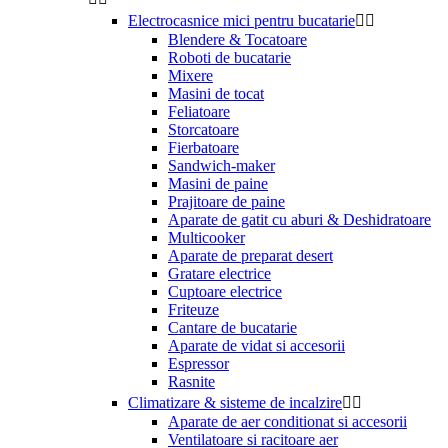
Electrocasnice mici pentru bucatarie


Blendere & Tocatoare
Roboti de bucatarie
Mixere
Masini de tocat
Feliatoare
Storcatoare
Fierbatoare
Sandwich-maker
Masini de paine
Prajitoare de paine
Aparate de gatit cu aburi & Deshidratoare
Multicooker
Aparate de preparat desert
Gratare electrice
Cuptoare electrice
Friteuze
Cantare de bucatarie
Aparate de vidat si accesorii
Espressor
Rasnite
Climatizare & sisteme de incalzire


Aparate de aer conditionat si accesorii
Ventilatoare si racitoare aer