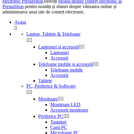
electronic PrestaShop
,răsfoiți
blogul despre comerț electronic al
PrestaShop
pentru noutăți și sfaturi despre vânzarea online și
administrarea unui site de comerț electronic.
Acasa

Laptop, Tablete & Telefoane


Laptopuri si accesorii


Laptopuri
Accesorii
Telefoane mobile si accesorii


Telefoane mobile
Accesorii
Tablete
PC, Periferice & Software


Monitoare


Monitoare LED
Accesorii monitoare
Periferice PC


Tastaturi
Casti PC
Microfoane PC