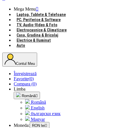
Mega Menu

Laptop, Tablete & Telefoane
PC, Periferice & Software
TV, Audio-Video & Foto
Electrocasnice & Climatizare
Casa, Gradina & Bricolaj
Electrice & Iluminat
Auto
Contul Meu
Înregistrează
Favorite
(
0
)
Compara
(0)
Limba
Română

Română
English
български език
Magyar
Moneda:
RON lei
